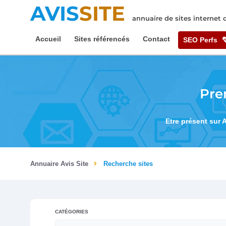
AVIS
SITE
annuaire de sites internet
Accueil
Sites référencés
Contact
SEO Perfs
Pre
Etre présent sur 
Annuaire Avis Site
Recherche sites
CATÉGORIES