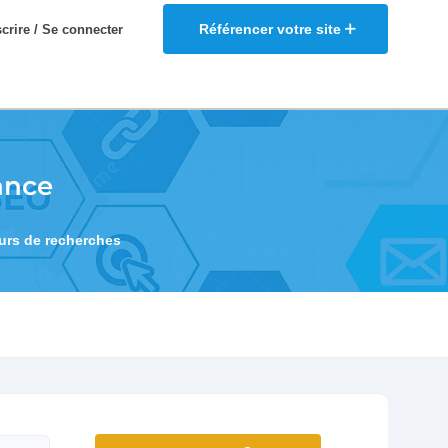
Référencer votre site
scrire / Se connecter
ance
eurs de recherches