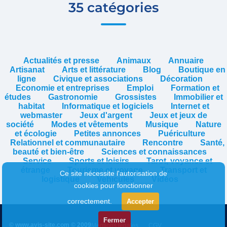
35 catégories
Actualités et presse
Animaux
Annuaire
Artisanat
Arts et littérature
Blog
Boutique en
ligne
Civique et associations
Décoration
Economie et entreprises
Emploi
Formation et
études
Gastronomie
Grossistes
Immobilier et
habitat
Informatique et logiciels
Internet et
webmaster
Jeux d'argent
Jeux et jeux de
société
Modes et vêtements
Musique
Nature
et écologie
Petites annonces
Puériculture
Relationnel et communautaire
Rencontre
Santé,
beauté et bien-être
Sciences et connaissances
Service
Sports et loisirs
Tarot, voyance et
étrange
Tourisme et voyage
Transport et
Ce site nécessite l'autorisation de
logistique
Vehicules
Vidéos
cookies pour fonctionner
correctement.
Accepter
Fermer
© www.avis-site.com © 2009
Mentions légales
CGV