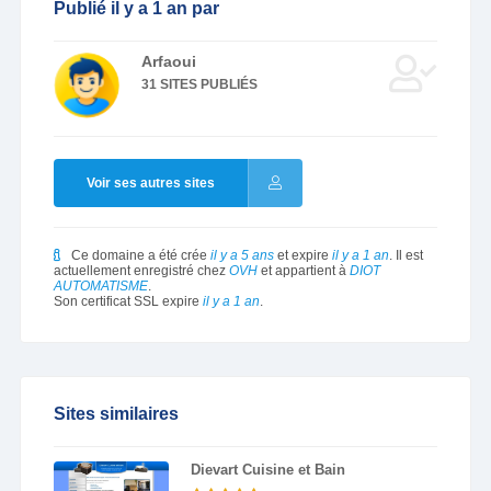
Publié il y a 1 an par
Arfaoui
31 SITES PUBLIÉS
Voir ses autres sites
Ce domaine a été crée
il y a 5 ans
et expire
il y a 1 an
. Il est
actuellement enregistré chez
OVH
et appartient à
DIOT
AUTOMATISME
.
Son certificat SSL expire
il y a 1 an
.
Sites similaires
Dievart Cuisine et Bain