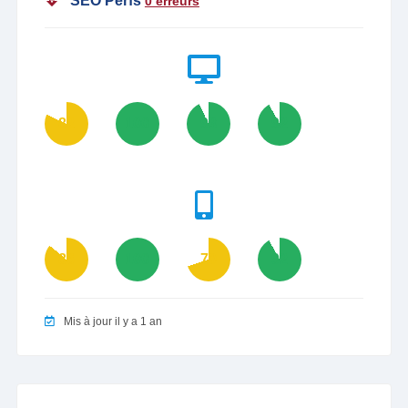
SEO Perfs
0 erreurs
82
100
93
92
86
100
70
92
Mis à jour il y a 1 an