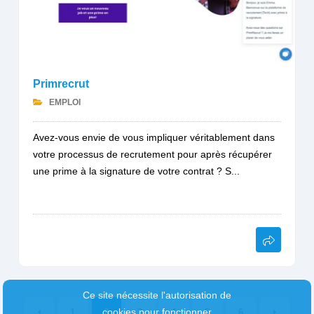
Primrecrut
EMPLOI
Avez-vous envie de vous impliquer véritablement dans
votre processus de recrutement pour après récupérer
une prime à la signature de votre contrat ? S...
Ce site nécessite l'autorisation de
cookies pour fonctionner
1
2
3
4
5
6