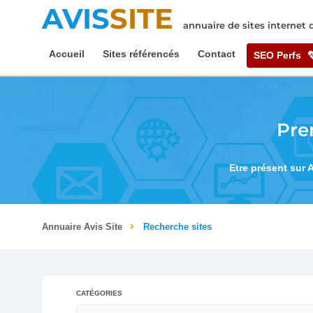
AVIS
SITE
annuaire de sites internet
Accueil
Sites référencés
Contact
SEO Perfs
Pre
Etre présent sur 
Annuaire Avis Site
Recherche sites
CATÉGORIES