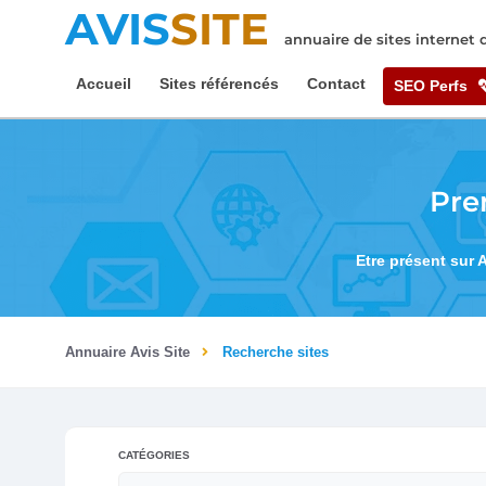
AVIS
SITE
annuaire de sites internet
Accueil
Sites référencés
Contact
SEO Perfs
Pre
Etre présent sur 
Annuaire Avis Site
Recherche sites
CATÉGORIES