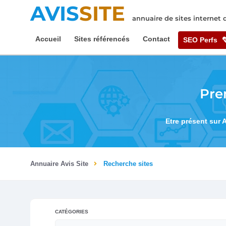
AVIS
SITE
annuaire de sites internet
Accueil
Sites référencés
Contact
SEO Perfs
Pre
Etre présent sur 
Annuaire Avis Site
Recherche sites
CATÉGORIES