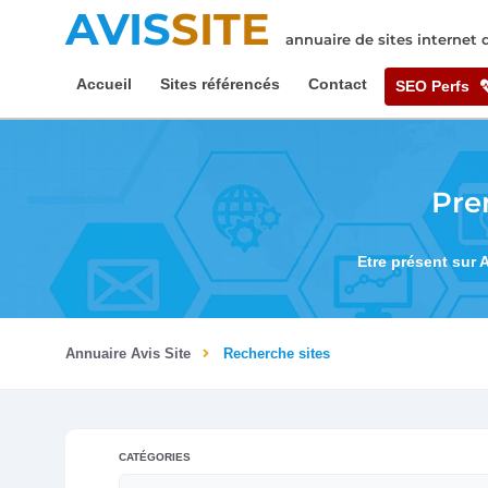
AVIS
SITE
annuaire de sites internet
Accueil
Sites référencés
Contact
SEO Perfs
Pre
Etre présent sur 
Annuaire Avis Site
Recherche sites
CATÉGORIES