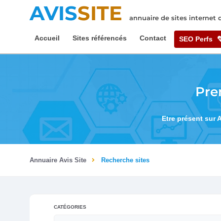
AVIS
SITE
annuaire de sites internet
Accueil
Sites référencés
Contact
SEO Perfs
Pre
Etre présent sur 
Annuaire Avis Site
Recherche sites
CATÉGORIES