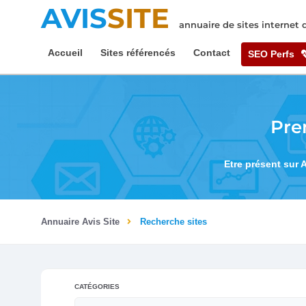
AVIS
SITE
annuaire de sites internet
Accueil
Sites référencés
Contact
SEO Perfs
Pre
Etre présent sur 
Annuaire Avis Site
Recherche sites
CATÉGORIES