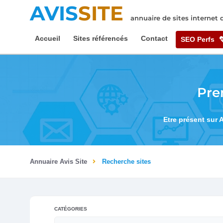
AVIS
SITE
annuaire de sites internet
Accueil
Sites référencés
Contact
SEO Perfs
Pre
Etre présent sur 
Annuaire Avis Site
Recherche sites
CATÉGORIES