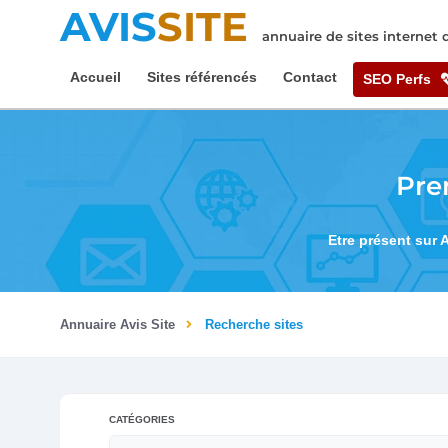
AVIS
SITE
annuaire de sites internet
Accueil
Sites référencés
Contact
SEO Perfs
Pre
Etre présent sur 
Annuaire Avis Site
Recherche sites
CATÉGORIES