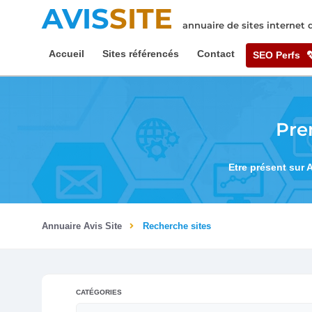
AVIS
SITE
annuaire de sites internet
Accueil
Sites référencés
Contact
SEO Perfs
Pre
Etre présent sur 
Annuaire Avis Site
Recherche sites
CATÉGORIES