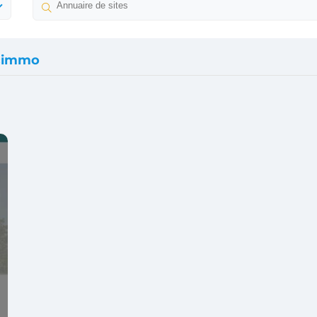
cimmo