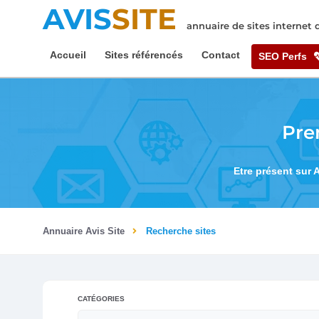
AVIS
SITE
annuaire de sites internet
Accueil
Sites référencés
Contact
SEO Perfs
Pre
Etre présent sur 
Annuaire Avis Site
Recherche sites
CATÉGORIES