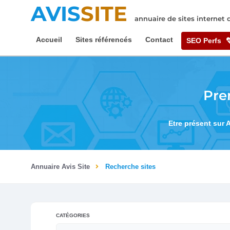
AVIS
SITE
annuaire de sites internet
Accueil
Sites référencés
Contact
SEO Perfs
Pre
Etre présent sur 
Annuaire Avis Site
Recherche sites
CATÉGORIES