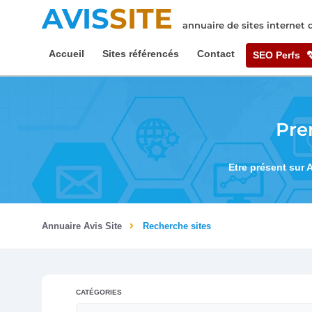
AVIS
SITE
annuaire de sites internet
Accueil
Sites référencés
Contact
SEO Perfs
Pre
Etre présent sur 
Annuaire Avis Site
Recherche sites
CATÉGORIES