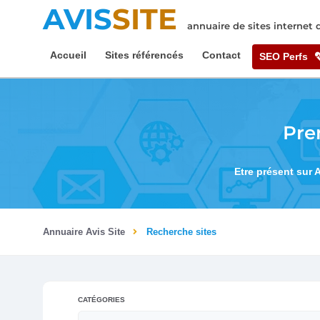
AVIS
SITE
annuaire de sites internet
Accueil
Sites référencés
Contact
SEO Perfs
Pre
Etre présent sur 
Annuaire Avis Site
Recherche sites
CATÉGORIES