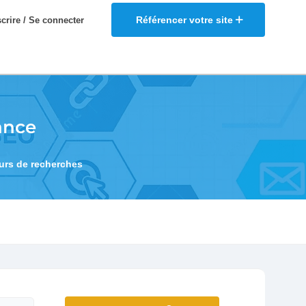
Référencer votre site
scrire / Se connecter
ance
eurs de recherches