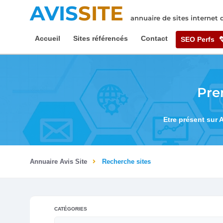
AVIS
SITE
annuaire de sites internet
Accueil
Sites référencés
Contact
SEO Perfs
Pre
Etre présent sur 
Annuaire Avis Site
Recherche sites
CATÉGORIES