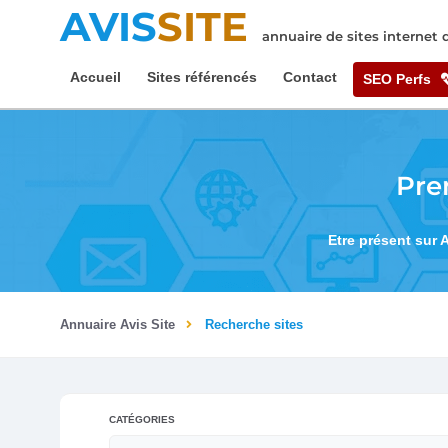
AVIS
SITE
annuaire de sites internet
Accueil
Sites référencés
Contact
SEO Perfs
Pre
Etre présent sur 
Annuaire Avis Site
Recherche sites
CATÉGORIES