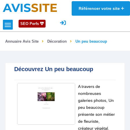
AVIS
SITE
Référencer votre site
SEO Perfs
Annuaire Avis Site
Décoration
Un peu beaucoup
Découvrez Un peu beaucoup
A travers de
nombreuses
galeries photos, Un
peu beaucoup
présente son métier
de fleuriste,
créateur végétal.