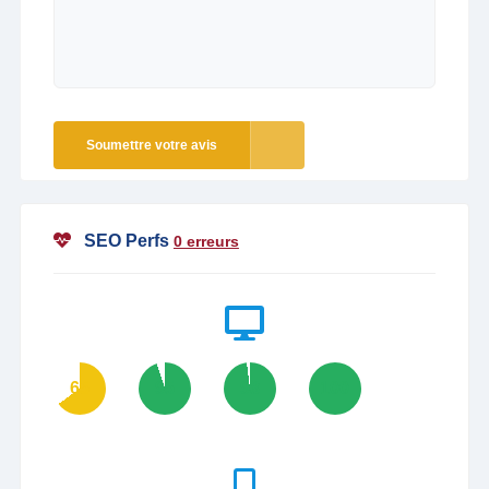
Soumettre votre avis
SEO Perfs
0 erreurs
65
95
98
100