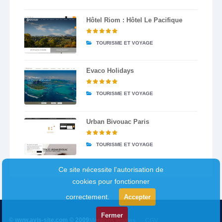
Hôtel Riom : Hôtel Le Pacifique
TOURISME ET VOYAGE
Evaco Holidays
TOURISME ET VOYAGE
Urban Bivouac Paris
TOURISME ET VOYAGE
Ce site nécessite l'autorisation de
cookies pour fonctionner
correctement.
Accepter
Fermer
© www.avis-site.com © 2009
Mentions légales
CGV