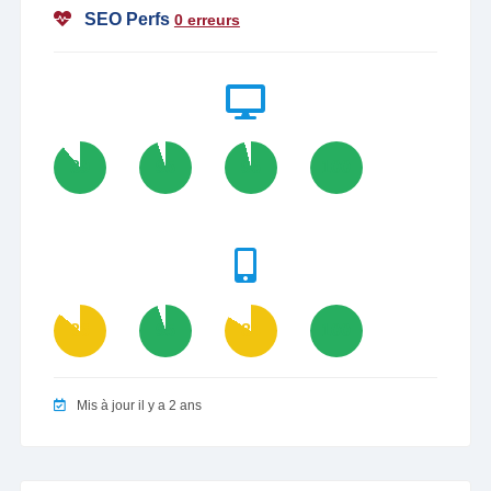
SEO Perfs
0 erreurs
89
95
96
100
86
95
84
100
Mis à jour il y a 2 ans