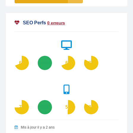
SEO Perfs
0 erreurs
69
100
69
83
74
100
51
84
Mis à jour il y a 2 ans