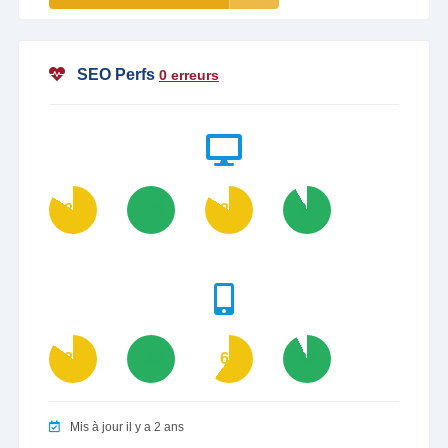
SEO Perfs
0 erreurs
84
100
84
92
85
100
60
93
Mis à jour il y a 2 ans