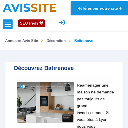
AVIS
SITE
Référencer votre site
SEO Perfs
Annuaire Avis Site
Décoration
Batirenove
Découvrez Batirenove
Réaménager une
maison ne demande
pas toujours de
grand
investissement. Si
vous êtes à Lyon,
nous vous