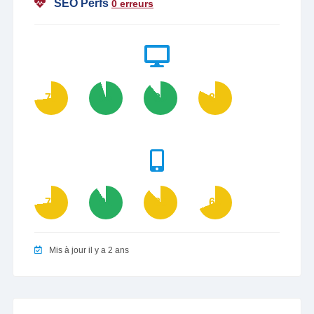
SEO Perfs
0 erreurs
73
95
89
82
73
91
88
69
Mis à jour il y a 2 ans