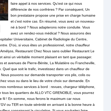
faire appel à nos services. Qu'est ce qui nous
différencie de nos confrères ? Par conséquent, Un
bon prestataire propose une prise en charge humaine
et c'est notre cas. En résumé, vous avez un nouveau-
né à bord ? Nous adapterons notre conduite. Vous
avez un rendez-vous médical ? Nous assurons des
pitalier Universitaire, Cabinet de Radiologie du Centre,
tre. D'où, si vous êtes un professionnel, notre chauffeur
t L'Amélyss, Restaurant Chez Nous sans oublier Restaurant Le
 et ainsi un véritable moment plaisant en tant que passager.
ues et avenues de Pierre-Bénite, La Mulatière ou Francheville,
n. Quel que soit le trafic, investissez dans un chauffeur de
 Nous pouvons sur demande transporter vos plis, colis ou
ez vous ou dans le lieu de votre choix sur demande. En
 nos nombreux services à bord : revues, chargeur téléphone,
e tous les quartiers de ALLO VTC GRENOBLE, vous pourrez
de fil ! En somme, nous ferons le maximum car nous
TGV ou TER en toute sérénité en arrivant à la bonne heure à
ffeur connaissant la circulation. Si vous souhaitez faire