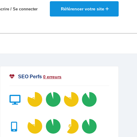
Référencer votre site
scrire / Se connecter
SEO Perfs
0 erreurs
81
95
84
92
85
95
60
93