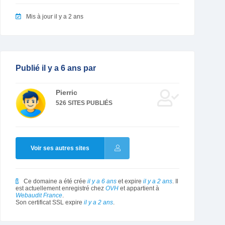
Mis à jour il y a 2 ans
Publié il y a 6 ans par
Pierric
526 SITES PUBLIÉS
Voir ses autres sites
Ce domaine a été crée
il y a 6 ans
et expire
il y a 2 ans
. Il
est actuellement enregistré chez
OVH
et appartient à
Webaudit France
.
Son certificat SSL expire
il y a 2 ans
.