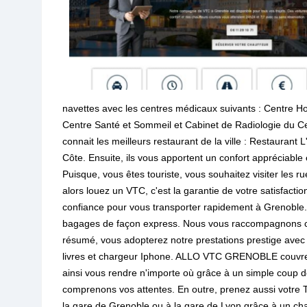
navettes avec les centres médicaux suivants : Centre Hos
Centre Santé et Sommeil et Cabinet de Radiologie du Cen
connait les meilleurs restaurant de la ville : Restauran
Côte. Ensuite, ils vous apportent un confort appréciable
Puisque, vous êtes touriste, vous souhaitez visiter les r
alors louez un VTC, c'est la garantie de votre satisfactio
confiance pour vous transporter rapidement à Grenoble.
bagages de façon express. Nous vous raccompagnons ch
résumé, vous adopterez notre prestations prestige avec
livres et chargeur Iphone. ALLO VTC GRENOBLE couvr
ainsi vous rendre n'importe où grâce à un simple coup 
comprenons vos attentes. En outre, prenez aussi votre 
la gare de Grenoble ou à la gare de Lyon grâce à un chau