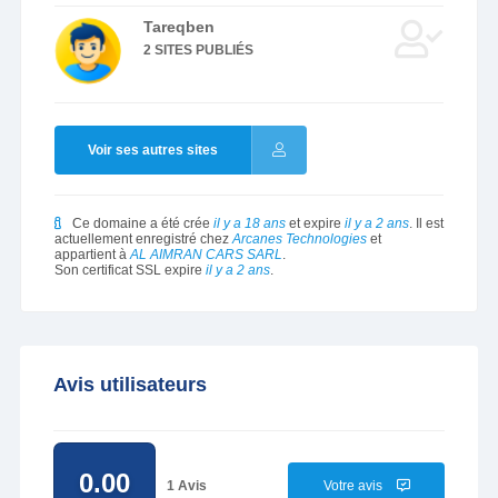
Tareqben
2 SITES PUBLIÉS
Voir ses autres sites
Ce domaine a été crée
il y a 18 ans
et expire
il y a 2 ans
. Il est
actuellement enregistré chez
Arcanes Technologies
et
appartient à
AL AIMRAN CARS SARL
.
Son certificat SSL expire
il y a 2 ans
.
Avis utilisateurs
0.00
1 Avis
Votre avis