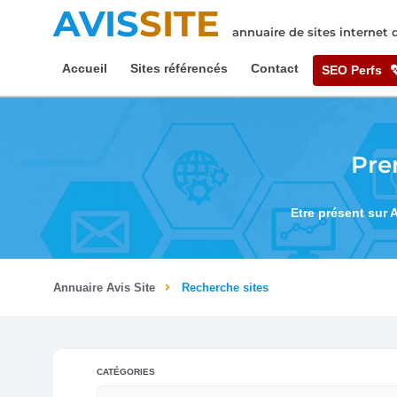
AVIS
SITE
annuaire de sites internet
Accueil
Sites référencés
Contact
SEO Perfs
Pre
Etre présent sur 
Annuaire Avis Site
Recherche sites
CATÉGORIES