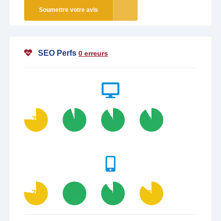
Soumettre votre avis
SEO Perfs
0 erreurs
76
95
92
92
77
100
90
86