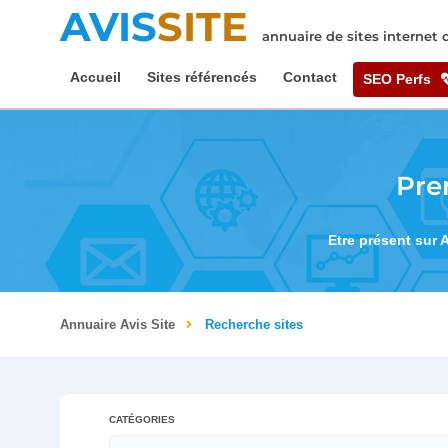
AVIS
SITE
annuaire de sites internet
Accueil
Sites référencés
Contact
SEO Perfs
Pre
Etre présent sur 
Annuaire Avis Site
Recherche sites
CATÉGORIES