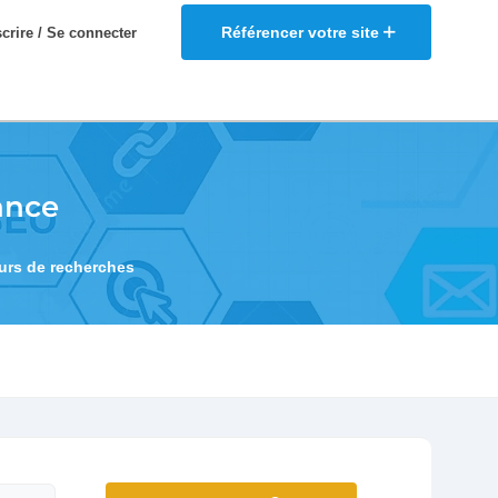
Référencer votre site
scrire / Se connecter
ance
eurs de recherches