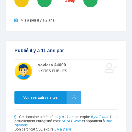
86
100
31
100
Mis à jour il y a 2 ans
Publié il y a 11 ans par
xavier.v.44000
1 SITES PUBLIÉS
Voir ses autres sites
Ce domaine a été crée
il y a 11 ans
et expire
il y a 2 ans
. Il est
actuellement enregistré chez
SCALEWAY
et appartient à
Ano
Nymous
.
Son certificat SSL expire
il y a 2 ans
.