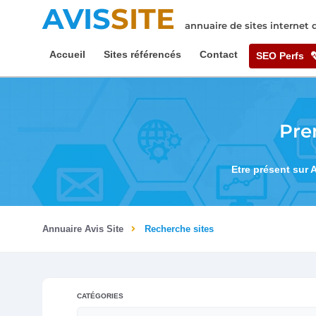
AVIS
SITE
annuaire de sites internet
Accueil
Sites référencés
Contact
SEO Perfs
Pre
Etre présent sur 
Annuaire Avis Site
Recherche sites
CATÉGORIES