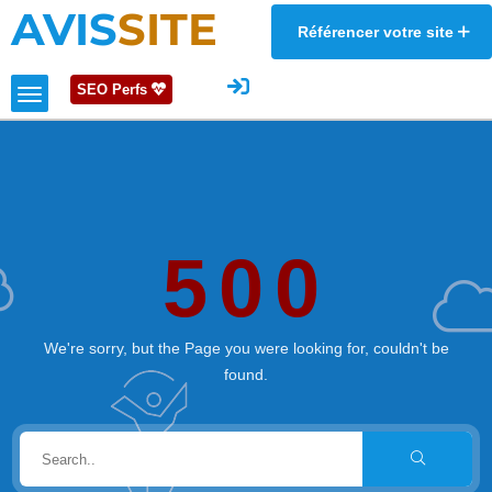
AVIS
SITE
Référencer votre site
SEO Perfs
500
We're sorry, but the Page you were looking for, couldn't be
found.