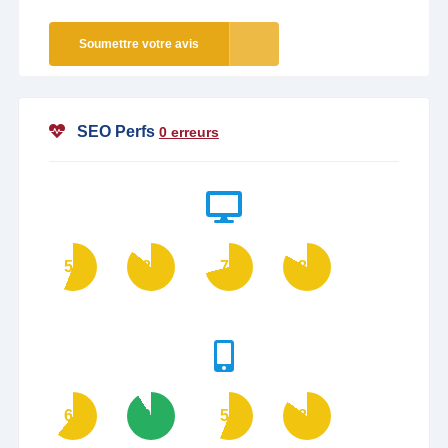
Soumettre votre avis
SEO Perfs
0 erreurs
56
86
71
83
61
91
56
85