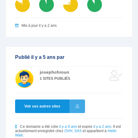
85
95
75
92
Mis à jour il y a 2 ans
Publié il y a 5 ans par
josephchroun
1 SITES PUBLIÉS
Voir ses autres sites
Ce domaine a été crée
il y a 6 ans
et expire
il y a 2 ans
. Il est
actuellement enregistré chez
OVH, SAS
et appartient à
Hello
Watt
.