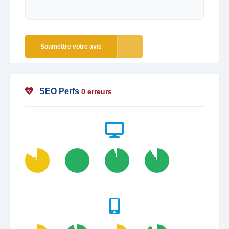
Soumettre votre avis
SEO Perfs
0 erreurs
85
100
96
91