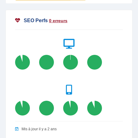
SEO Perfs
0 erreurs
95
100
99
100
95
100
96
94
Mis à jour il y a 2 ans