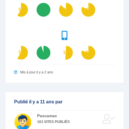
59
100
87
82
59
95
52
80
Mis à jour il y a 2 ans
Publié il y a 11 ans par
Pascamax
163 SITES PUBLIÉS