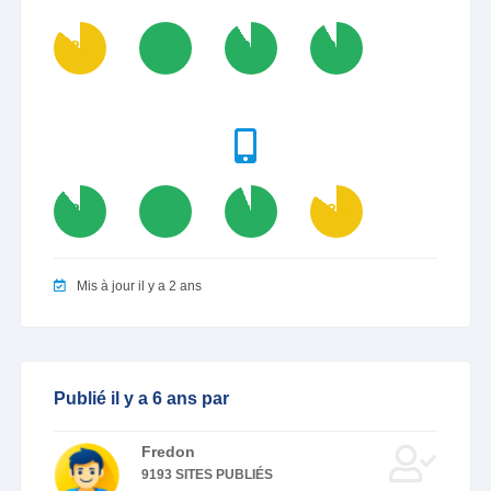
86
100
91
92
89
100
94
85
Mis à jour il y a 2 ans
Publié il y a 6 ans par
Fredon
9193 SITES PUBLIÉS