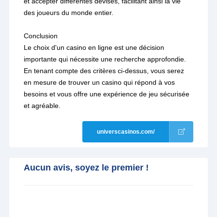
et accepter différentes devises, facilitant ainsi la vie
des joueurs du monde entier.
Conclusion
Le choix d'un casino en ligne est une décision
importante qui nécessite une recherche approfondie.
En tenant compte des critères ci-dessus, vous serez
en mesure de trouver un casino qui répond à vos
besoins et vous offre une expérience de jeu sécurisée
et agréable.
universcasinos.com/
Aucun avis, soyez le premier !