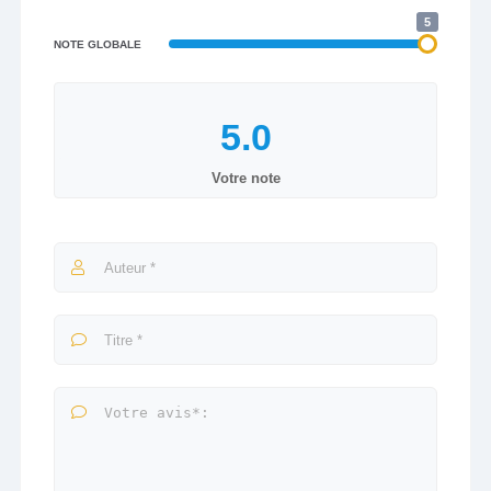
5
NOTE GLOBALE
Votre note