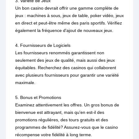
3. Variété de Jeux
Un bon casino devrait offrir une gamme complète de
jeux : machines à sous, jeux de table, poker vidéo, jeux
en direct et peut-être même des paris sportifs. Vérifiez
également la fréquence d'ajout de nouveaux jeux.
4. Fournisseurs de Logiciels
Les fournisseurs renommés garantissent non
seulement des jeux de qualité, mais aussi des jeux
équitables. Recherchez des casinos qui collaborent
avec plusieurs fournisseurs pour garantir une variété
maximale.
5. Bonus et Promotions
Examinez attentivement les offres. Un gros bonus de
bienvenue est attrayant, mais qu'en est-il des
promotions régulières, des tours gratuits et des
programmes de fidélité? Assurez-vous que le casino
récompense votre fidélité à long terme.