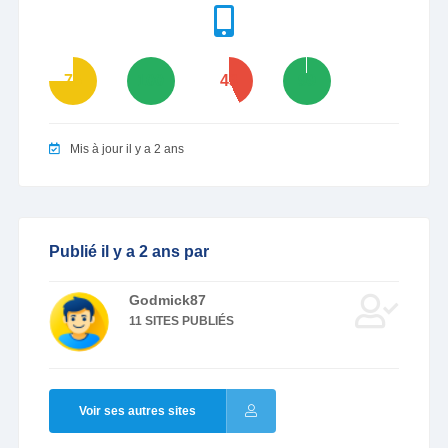
75
100
43
99
Mis à jour il y a 2 ans
Publié il y a 2 ans par
Godmick87
11 SITES PUBLIÉS
Voir ses autres sites