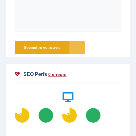
Soumettre votre avis
SEO Perfs
0 erreurs
81
100
79
100