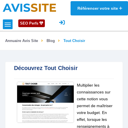
AVIS
SITE
Référencer votre site
SEO Perfs
Annuaire Avis Site
Blog
Tout Choisir
Découvrez Tout Choisir
Multiplier les
connaissances sur
cette notion vous
permet de maîtriser
votre budget. En
effet, lorsque les
renseignements à