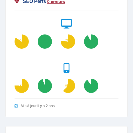
SEO Perfs
0 erreurs
84
100
76
92
76
95
62
91
Mis à jour il y a 2 ans