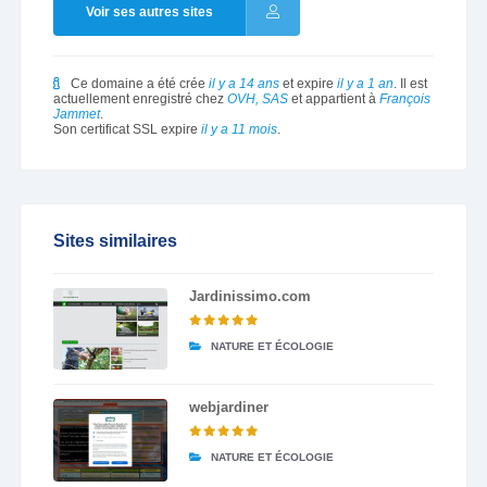
Voir ses autres sites
Ce domaine a été crée
il y a 14 ans
et expire
il y a 1 an
. Il est
actuellement enregistré chez
OVH, SAS
et appartient à
François
Jammet
.
Son certificat SSL expire
il y a 11 mois
.
Sites similaires
Jardinissimo.com
NATURE ET ÉCOLOGIE
webjardiner
NATURE ET ÉCOLOGIE