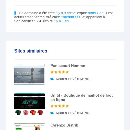
Ce domaine a été crée
il y a 9 ans
et expire
dans 1 an
. Il est
actuellement enregistré chez
Porkbun LLC
et appartient à
.
Son certificat SSL expire
il y a 1 an
.
Sites similaires
Pantacourt Homme
MODES ET VÊTEMENTS
Unitif - Boutique de maillot de foot
en ligne
MODES ET VÊTEMENTS
Cyrenzo Distrib