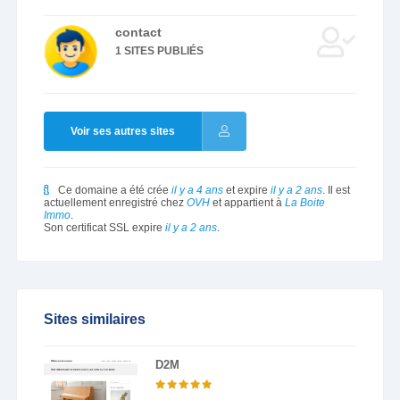
contact
1 SITES PUBLIÉS
Voir ses autres sites
Ce domaine a été crée
il y a 4 ans
et expire
il y a 2 ans
. Il est
actuellement enregistré chez
OVH
et appartient à
La Boite
Immo
.
Son certificat SSL expire
il y a 2 ans
.
Sites similaires
D2M