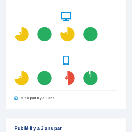
71
100
80
100
73
100
48
96
Mis à jour il y a 2 ans
Publié il y a 3 ans par