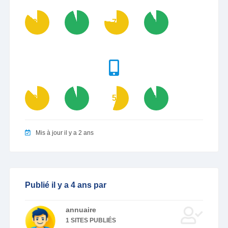
86
95
77
92
87
95
55
93
Mis à jour il y a 2 ans
Publié il y a 4 ans par
annuaire
1 SITES PUBLIÉS