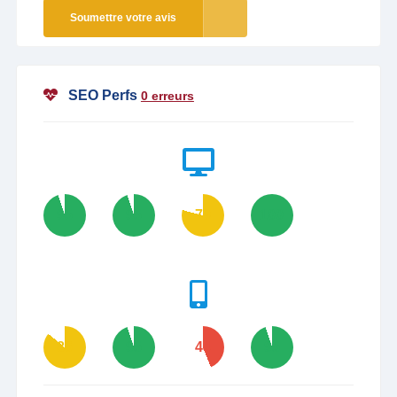
Soumettre votre avis
SEO Perfs
0 erreurs
95
95
79
100
86
95
44
95