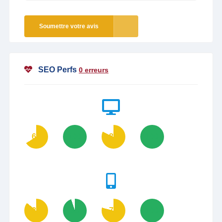
Soumettre votre avis
SEO Perfs
0 erreurs
66
100
82
100
86
95
79
100