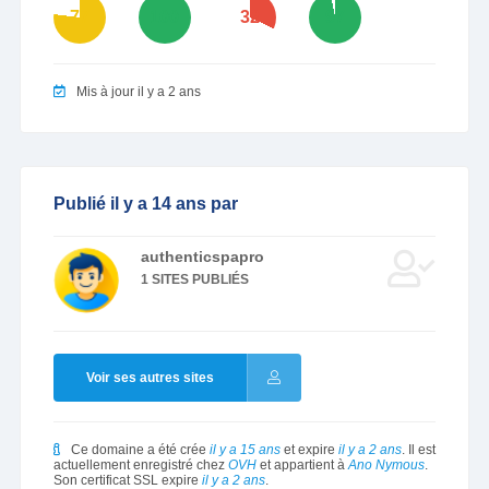
77
100
32
97
Mis à jour il y a 2 ans
Publié il y a 14 ans par
authenticspapro
1 SITES PUBLIÉS
Voir ses autres sites
Ce domaine a été crée
il y a 15 ans
et expire
il y a 2 ans
. Il est
actuellement enregistré chez
OVH
et appartient à
Ano Nymous
.
Son certificat SSL expire
il y a 2 ans
.