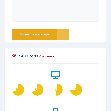
Soumettre votre avis
SEO Perfs
0 erreurs
69
68
53
73